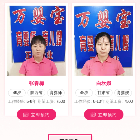
张春梅
白坎娥
49岁
陕西省
育婴师
45岁
甘肃省
育婴嫂
工作经验:
5-8年
期望工资:
7500
工作经验:
8-10年
期望工资:
7500
立即预约
立即预约