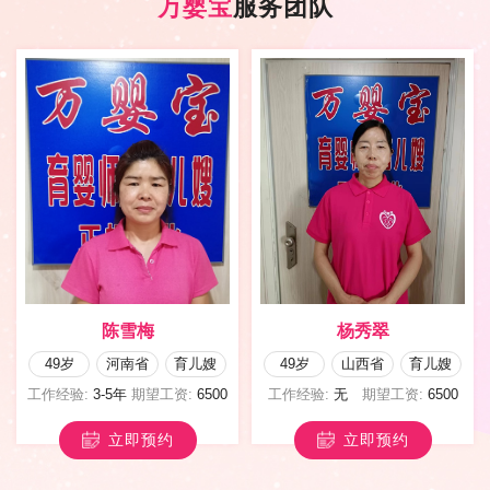
万婴宝
服务团队
陈雪梅
杨秀翠
49岁
河南省
育儿嫂
49岁
山西省
育儿嫂
工作经验:
3-5年
期望工资:
6500
工作经验:
无
期望工资:
6500
立即预约
立即预约