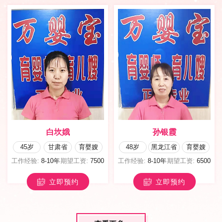
白坎娥
孙银霞
45岁
甘肃省
育婴嫂
48岁
黑龙江省
育婴嫂
工作经验:
8-10年
期望工资:
7500
工作经验:
8-10年
期望工资:
6500
立即预约
立即预约