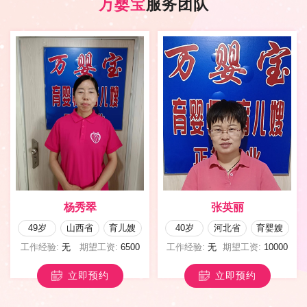
万婴宝
服务团队
杨秀翠
张英丽
49岁
山西省
育儿嫂
40岁
河北省
育婴嫂
工作经验:
无
期望工资:
6500
工作经验:
无
期望工资:
10000
立即预约
立即预约