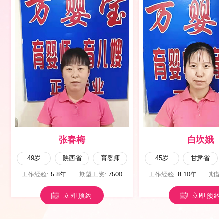
薛碧荣
闫雪云
44岁
甘肃省
育儿嫂
49岁
陕西省
工作经验:
10年以上
期望工资:
6500
工作经验:
1年以内
期
立即预约
立即预