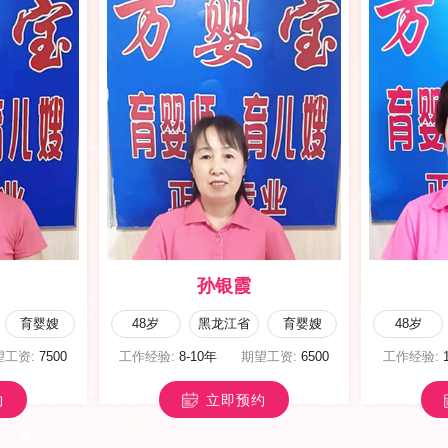
唐晓丽
育儿嫂
42岁
甘肃省
育儿嫂
49岁
望工资:
5500
工作经验:
5-8年
期望工资:
6500
工作经验:
约
立即预约