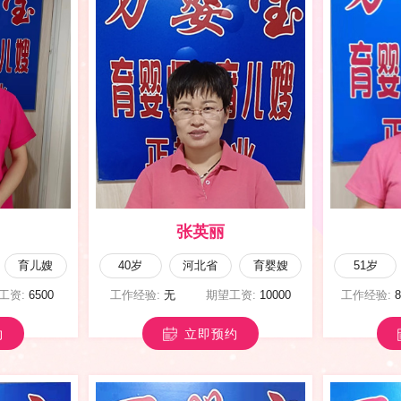
曹五翠
育婴嫂
50岁
山西省
育儿嫂
33岁
工资:
13800
工作经验:
10年以上
期望工资:
8000
工作经验:
约
立即预约