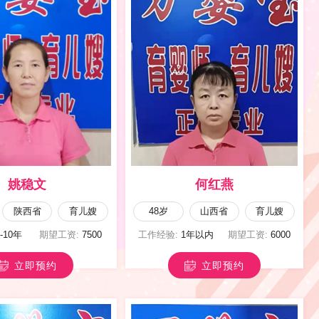
赵爱红
饶宪平
甘肃省
育婴嫂
47岁
河南省
育儿嫂
3-5年
期望工资:
7000
工作经验:
3-5年
期望工资:
7000
立即预约
立即预约