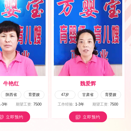
张双萍
李丽英
山西省
育儿嫂
50岁
山西省
育儿嫂
1-3年
期望工资:
6000
工作经验:
1-3年
期望工资:
6000
立即预约
立即预约