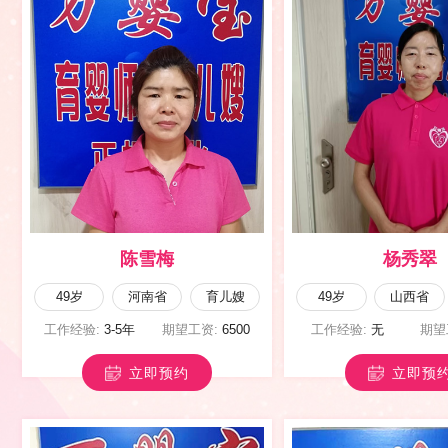
李向团
马淑英
42岁
河南省
育儿嫂
47岁
陕西省
工作经验:
5-8年
期望工资:
9500
工作经验:
10年以上
期望
立即预约
立即预