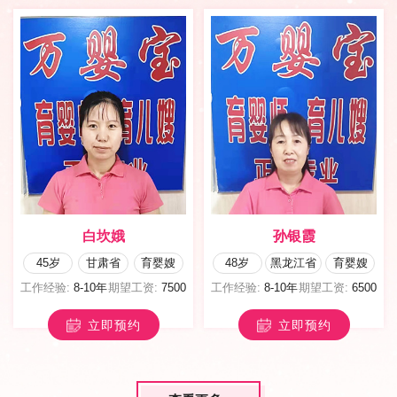
白坎娥
孙银霞
45岁
甘肃省
育婴嫂
48岁
黑龙江省
育婴嫂
工作经验:
8-10年
期望工资:
7500
工作经验:
8-10年
期望工资:
6500
立即预约
立即预约