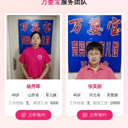
万婴宝
服务团队
杨秀翠
张英丽
49岁
山西省
育儿嫂
40岁
河北省
育婴嫂
工作经验:
无
期望工资:
6500
工作经验:
无
期望工资:
10000
立即预约
立即预约