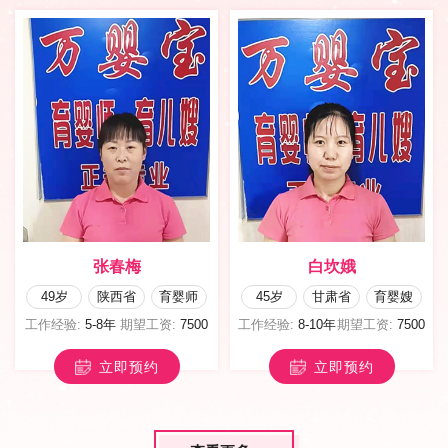
张春梅
白坎娥
49岁
陕西省
育婴师
45岁
甘肃省
育婴嫂
工作经验:
5-8年
期望工资:
7500
工作经验:
8-10年
期望工资:
7500
立即预约
立即预约