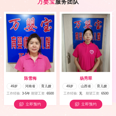
万婴宝
服务团队
陈雪梅
杨秀翠
49岁
河南省
育儿嫂
49岁
山西省
育儿嫂
工作经验:
3-5年
期望工资:
6500
工作经验:
无
期望工资:
6500
立即预约
立即预约