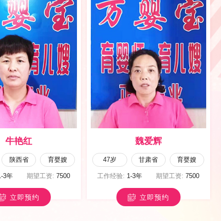
张双萍
李丽英
山西省
育儿嫂
50岁
山西省
育儿嫂
1-3年
期望工资:
6000
工作经验:
1-3年
期望工资:
6000
立即预约
立即预约