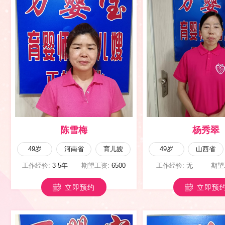
李向团
马淑英
42岁
河南省
育儿嫂
47岁
陕西省
工作经验:
5-8年
期望工资:
9500
工作经验:
10年以上
期
立即预约
立即预