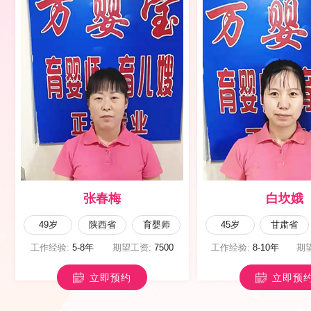
薛碧荣
闫雪云
44岁
甘肃省
育儿嫂
49岁
陕西省
工作经验:
10年以上
期望工资:
6500
工作经验:
1年以内
期
立即预约
立即预