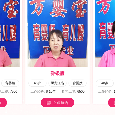
唐晓丽
育儿嫂
42岁
甘肃省
育儿嫂
49岁
望工资:
5500
工作经验:
5-8年
期望工资:
6500
工作经验:
约
立即预约