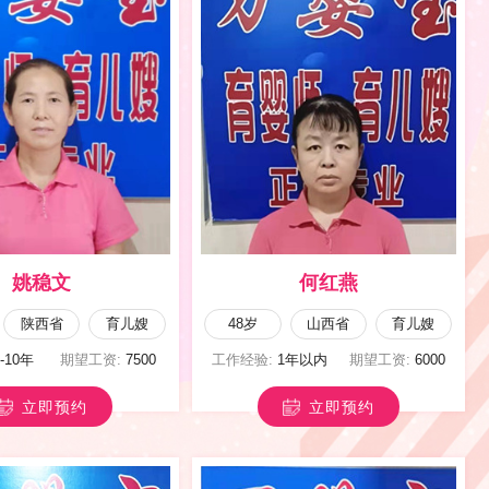
赵爱红
饶宪平
甘肃省
育婴嫂
47岁
河南省
育儿嫂
3-5年
期望工资:
7000
工作经验:
3-5年
期望工资:
7000
立即预约
立即预约