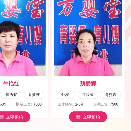
张双萍
李丽英
山西省
育儿嫂
50岁
山西省
育儿嫂
1-3年
期望工资:
6000
工作经验:
1-3年
期望工资:
6000
立即预约
立即预约