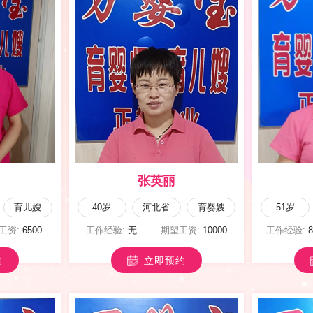
曹五翠
育婴嫂
50岁
山西省
育儿嫂
33岁
望工资:
13800
工作经验:
10年以上
期望工资:
8000
工作经验:
约
立即预约