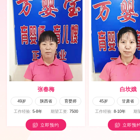
薛碧荣
闫雪云
44岁
甘肃省
育儿嫂
49岁
陕西省
工作经验:
10年以上
期望工资:
6500
工作经验:
1年以内
期
立即预约
立即预