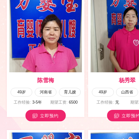
李向团
马淑英
42岁
河南省
育儿嫂
47岁
陕西省
工作经验:
5-8年
期望工资:
9500
工作经验:
10年以上
期
立即预约
立即预