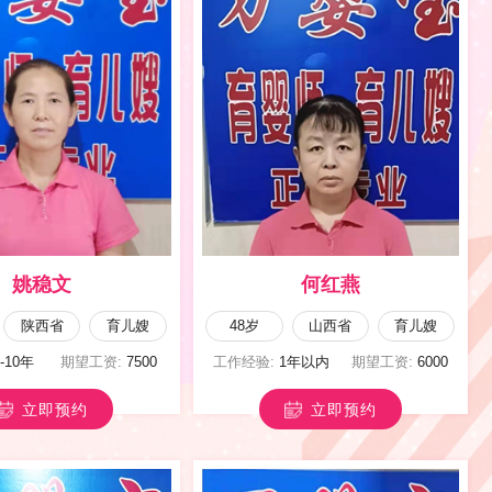
赵爱红
饶宪平
甘肃省
育婴嫂
47岁
河南省
育儿嫂
3-5年
期望工资:
7000
工作经验:
3-5年
期望工资:
7000
立即预约
立即预约