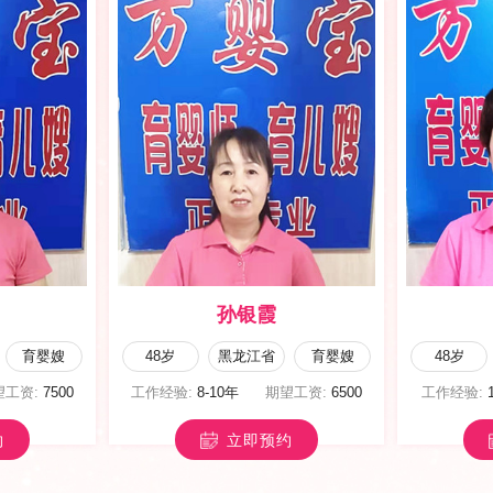
唐晓丽
育儿嫂
42岁
甘肃省
育儿嫂
49岁
望工资:
5500
工作经验:
5-8年
期望工资:
6500
工作经验:
约
立即预约