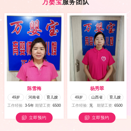
万婴宝
服务团队
雪梅
杨秀翠
张英
南省
育儿嫂
49岁
山西省
育儿嫂
40岁
河北
年
期望工资:
6500
工作经验:
无
期望工资:
6500
工作经验:
无
期
立即预约
立即预约
立即