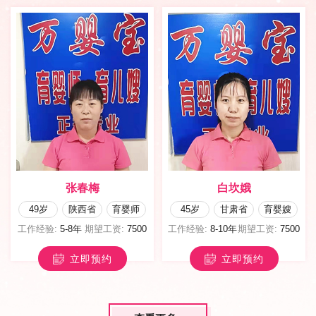
春梅
白坎娥
孙银
西省
育婴师
45岁
甘肃省
育婴嫂
48岁
黑龙江
年
期望工资:
7500
工作经验:
8-10年
期望工资:
7500
工作经验:
8-10年
立即预约
立即预约
立即