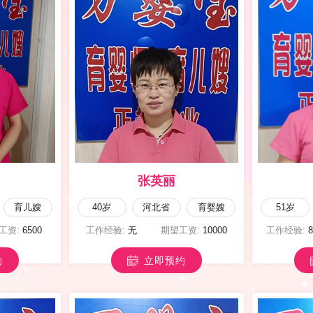
张英丽
育儿嫂
40岁
河北省
育婴嫂
51岁
工资:
6500
工作经验:
无
期望工资:
10000
工作经验:
约
立即预约