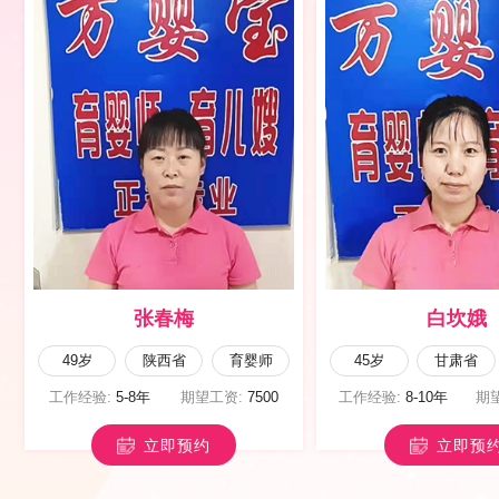
张春梅
白坎娥
49岁
陕西省
育婴师
45岁
甘肃省
工作经验:
5-8年
期望工资:
7500
工作经验:
8-10年
期
立即预约
立即预