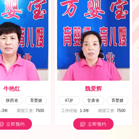
牛艳红
魏爱辉
陕西省
育婴嫂
47岁
甘肃省
育婴嫂
1-3年
期望工资:
7500
工作经验:
1-3年
期望工资:
7500
立即预约
立即预约