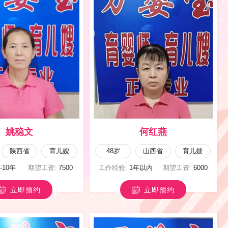
姚稳文
何红燕
陕西省
育儿嫂
48岁
山西省
育儿嫂
8-10年
期望工资:
7500
工作经验:
1年以内
期望工资:
6000
立即预约
立即预约