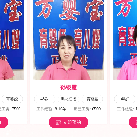
孙银霞
育婴嫂
48岁
黑龙江省
育婴嫂
48岁
望工资:
7500
工作经验:
8-10年
期望工资:
6500
工作经验:
约
立即预约