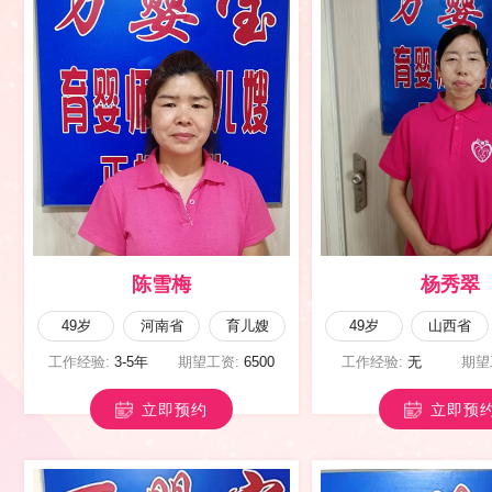
陈雪梅
杨秀翠
49岁
河南省
育儿嫂
49岁
山西省
工作经验:
3-5年
期望工资:
6500
工作经验:
无
期望
立即预约
立即预