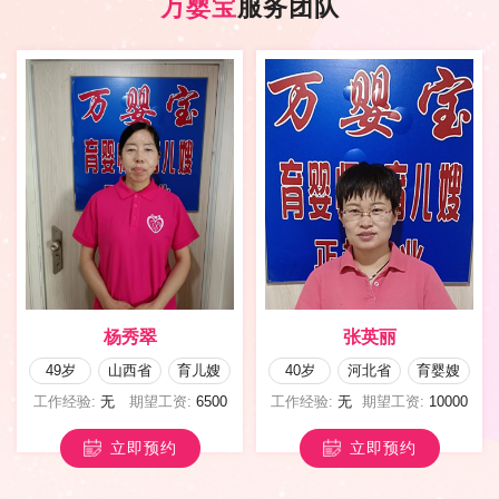
万婴宝
服务团队
杨秀翠
张英丽
49岁
山西省
育儿嫂
40岁
河北省
育婴嫂
工作经验:
无
期望工资:
6500
工作经验:
无
期望工资:
10000
立即预约
立即预约