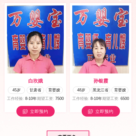
白坎娥
孙银霞
45岁
甘肃省
育婴嫂
48岁
黑龙江省
育婴嫂
工作经验:
8-10年
期望工资:
7500
工作经验:
8-10年
期望工资:
6500
立即预约
立即预约