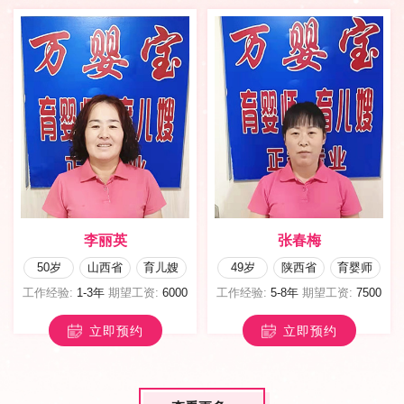
张春梅
白坎娥
49岁
陕西省
育婴师
45岁
甘肃省
育婴嫂
工作经验:
5-8年
期望工资:
7500
工作经验:
8-10年
期望工资:
7500
立即预约
立即预约