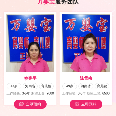
万婴宝
服务团队
陈雪梅
杨秀翠
49岁
河南省
育儿嫂
49岁
山西省
育儿嫂
工作经验:
3-5年
期望工资:
6500
工作经验:
无
期望工资:
6500
立即预约
立即预约